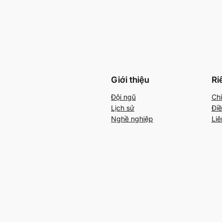
Giới thiệu
Ri
Đội ngũ
Chí
Lịch sử
Điề
Nghề nghiệp
Liê